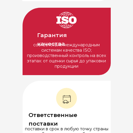
Гарантия
качества
соответствие международным
системам качества ISO;
производственный контроль на всех
этапах: от оценки сырья до упаковки
продукции
Ответственные
поставки
поставки в срок в любую точку страны