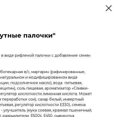
утные палочки"
 в виде рифленой палочки с добавление семян
ебопекарная в/с, маргарин (рафинированные,
 натуральном и модифицированном виде
кции, подсолнечное масло), вода питьевая,
лецитин), соль пищевая, ароматизатор «Сливки-
регулятор кислотности лимонная кислота. Может
 переработки сои), сахар белый, инвертный
итьевая, регулятор кислотности Е330), семена
ь - улучшитель (мука соевая, крахмал пшеничный,
 разрыхлители: Е500ii, Е450, сыворотка