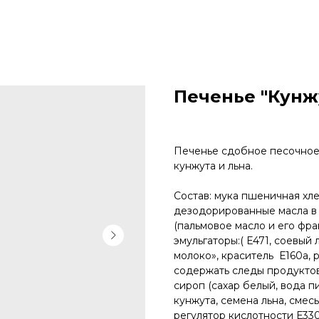
Печенье "Кунж
Печенье сдобное песочное
кунжута и льна.
Состав: мука пшеничная хл
дезодорированные масла в
(пальмовое масло и его фра
эмульгаторы:( Е471, соевый 
молоко», краситель Е160а, 
содержать следы продуктов
сироп (сахар белый, вода п
кунжута, семена льна, смес
регулятор кислотности Е330,