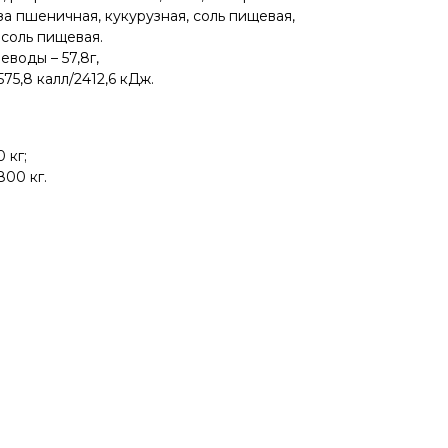
а пшеничная, кукурузная, соль пищевая,
 соль пищевая.
леводы – 57,8г,
75,8 калл/2412,6 кДж.
 кг;
800 кг.