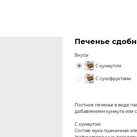
Печенье сдобн
Вкусы
С кунжутом
С сухофруктами
Постное печенье в виде пал
добавлением кунжута или 
С кунжутом:
Состав: мука пшеничная хле