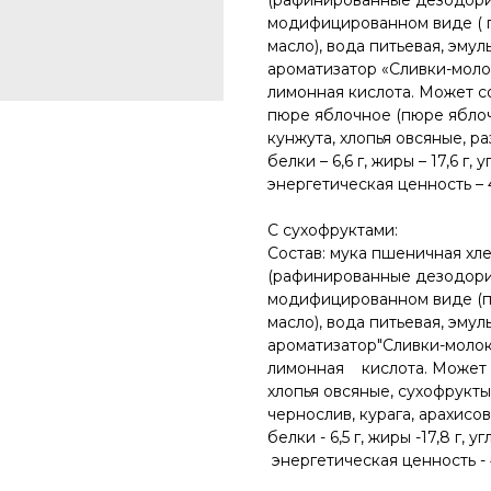
(рафинированные дезодори
модифицированном виде ( п
масло), вода питьевая, эмул
ароматизатор «Сливки-молок
лимонная кислота. Может с
пюре яблочное (пюре яблоч
кунжута, хлопья овсяные, ра
белки – 6,6 г, жиры – 17,6 г, у
энергетическая ценность – 4
С сухофруктами:
Состав: мука пшеничная хле
(рафинированные дезодори
модифицированном виде (п
масло), вода питьевая, эму
ароматизатор"Сливки-молоко
лимонная кислота. Может 
хлопья овсяные, сухофрукты
чернослив, курага, арахисов
белки - 6,5 г, жиры -17,8 г, уг
энергетическая ценность - 