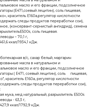
рованные масла в натуральном и
альмовое масло и его фракции, подсолнечное
ьгаторы:(Е471,соевый лецитин), соль пищевая,
о», краситель Е160а,регулятор кислотности
одержать следы продуктов переработки сои),
ное, (консервант-сернистый ангидрид), семена
зрыхлительЕ500ii, соль пищевая.
глеводы – 70,1 г,
61,6 ккал/1934,1 кДж.
бопекарная в/с, сахар белый, маргарин
рованные масла в натуральном и
альмовое масло и его фракции, подсолнечное
льгаторы:( Е471, соевый лецитин), соль пищевая,
", краситель Е160а, регулятор кислотности
содержать следы продуктов переработки сои),
:
ая мука, мед натуральный, разрыхлитель Е500ii.
леводы - 63,3 г,
427,9 ккал/1792,9 кДж.